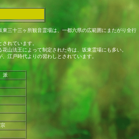
坂東三十三ヶ所観音霊場は、一都六県の広範囲にまたがり全行
とされています。
る花山法王によって制定された寺は、坂東霊場にも多い。
が、江戸時代よりの習わしとされています。
 派
宗
言宗