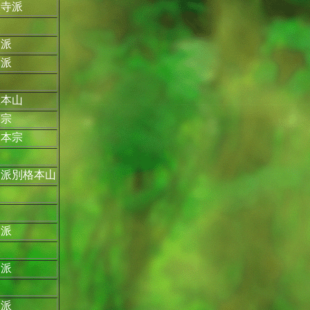
覚寺派
山派
山派
総本山
言宗
験本宗
山派別格本山
山派
山派
山派