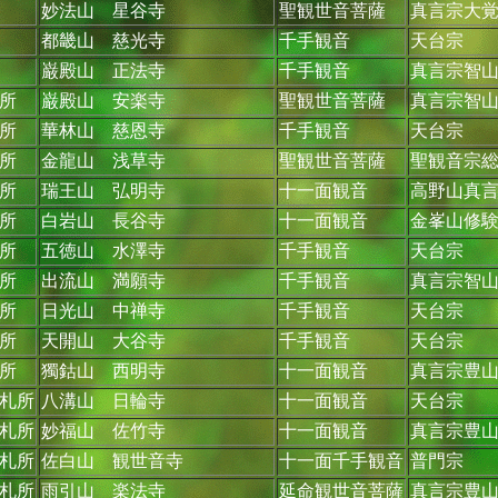
妙法山 星谷寺
聖観世音菩薩
真言宗大
都畿山 慈光寺
千手観音
天台宗
巌殿山 正法寺
千手観音
真言宗智
所
巌殿山 安楽寺
聖観世音菩薩
真言宗智
所
華林山 慈恩寺
千手観音
天台宗
所
金龍山 浅草寺
聖観世音菩薩
聖観音宗
所
瑞王山 弘明寺
十一面観音
高野山真
所
白岩山 長谷寺
十一面観音
金峯山修
所
五徳山 水澤寺
千手観音
天台宗
所
出流山 満願寺
千手観音
真言宗智
所
日光山 中禅寺
千手観音
天台宗
所
天開山 大谷寺
千手観音
天台宗
所
獨鈷山 西明寺
十一面観音
真言宗豊
札所
八溝山 日輪寺
十一面観音
天台宗
札所
妙福山 佐竹寺
十一面観音
真言宗豊
札所
佐白山 観世音寺
十一面千手観音
普門宗
札所
雨引山 楽法寺
延命観世音菩薩
真言宗豊