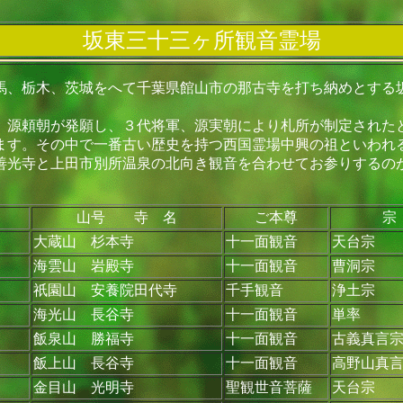
坂東三十三ヶ所観音霊場
馬、栃木、茨城をへて千葉県館山市の那古寺を打ち納めとする
、源頼朝が発願し、３代将軍、源実朝により札所が制定された
ます。その中で一番古い歴史を持つ西国霊場中興の祖といわれ
善光寺と上田市別所温泉の北向き観音を合わせてお参りするの
山号 寺 名
ご本尊
宗
大蔵山 杉本寺
十一面観音
天台宗
海雲山 岩殿寺
十一面観音
曹洞宗
祇園山 安養院田代寺
千手観音
浄土宗
海光山 長谷寺
十一面観音
単率
飯泉山 勝福寺
十一面観音
古義真言
飯上山 長谷寺
十一面観音
高野山真
金目山 光明寺
聖観世音菩薩
天台宗