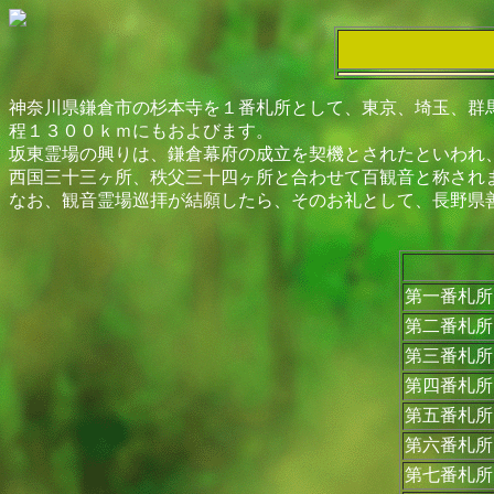
神奈川県鎌倉市の杉本寺を１番札所として、東京、埼玉、群
程１３００ｋｍにもおよびます。
坂東霊場の興りは、鎌倉幕府の成立を契機とされたといわれ
西国三十三ヶ所、秩父三十四ヶ所と合わせて百観音と称され
なお、観音霊場巡拝が結願したら、そのお礼として、長野県
第一番札所
第二番札所
第三番札所
第四番札所
第五番札所
第六番札所
第七番札所