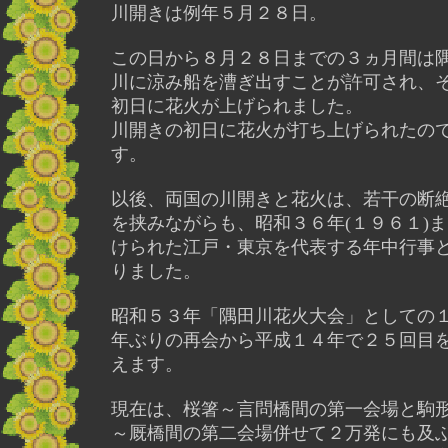
川開きは例年５月２８日。
この日から８月２８日までの３ヵ月間は
川に涼み船を漕ぎ出すことが許可され、
初日に花火が上げられました。
川開きの初日に花火が打ち上げられたの
す。
以後、両国の川開きと花火は、若干の断
を挟みながらも、昭和３６年(１９６１)
けられた江戸・東京を代表する年中行事
りました。
昭和５３年「隅田川花火大会」としての
年ぶりの再会から平成１４年で２５回目
えます。
現在は、桜箸～言問橋間の第一会場と駒
～厩橋間の第二会場併せて２万発にも及