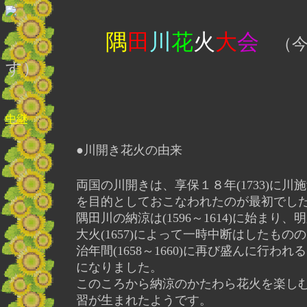
隅
田
川
花
火
大
会
（今年
す）
中継
●川開き花火の由来
両国の川開きは、享保１８年(1733)に川
を目的としておこなわれたのが最初でし
隅田川の納涼は(1596～1614)に始まり、
大火(1657)によって一時中断はしたもの
治年間(1658～1660)に再び盛んに行われ
になりました。
このころから納涼のかたわら花火を楽し
習が生まれたようです。