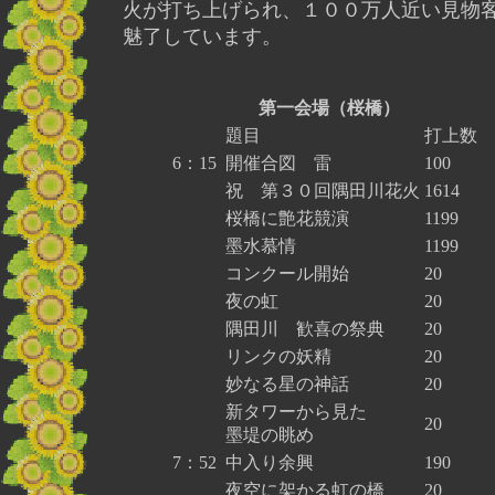
火が打ち上げられ、１００万人近い見物
魅了しています。
第一会場（桜橋）
題目
打上数
6：15
開催合図 雷
100
祝 第３０回隅田川花火
1614
桜橋に艶花競演
1199
墨水慕情
1199
コンクール開始
20
夜の虹
20
隅田川 歓喜の祭典
20
リンクの妖精
20
妙なる星の神話
20
新タワーから見た
20
墨堤の眺め
7：52
中入り余興
190
夜空に架かる虹の橋
20