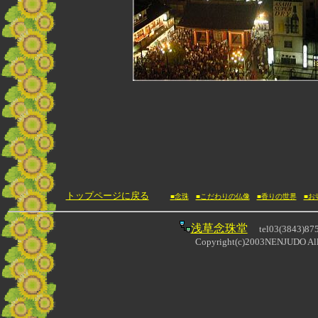
トップページに戻る
■
念珠
■こだわりの仏像
■香りの世界
■お
浅草念珠堂
tel03(3843)87
Copyright(c)2003NENJUDO All r