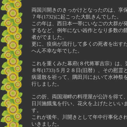
両国川開きのきっかけとなったのは、享
７年(1732)に起こった大飢きんでした。
この年は、西日本一帯にいなごの大群が
するなど、例年にない凶作となり多数の
者がでました。
更に、疫病が流行して多くの死者を出す
へん不幸な年でした。
これを重くみた幕府(８代将軍吉宗）は、
８年(1733)５月２８日(旧暦）、その慰霊
病退散を祈って、隅田川において水神祭
行しました。
この折、両国湖畔の料理屋が公許を得て
日川施餓鬼を行い、花火を上げたといい
す。
これが後年、川開きとして年中行事化さ
いきました。