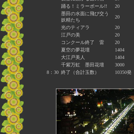
踊る！ミラーボール!!
20
墨田の水面に飛び交う
20
妖精たち
光のティアラ
20
江戸の美
20
コンクール終了 雷
20
夏空の夢花壇
1404
大江戸美人
1404
千紫万虹 墨田花壇
3000
8：30
終了（合計玉数）
10350発