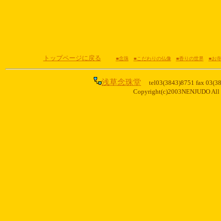
トップページに戻る
■
念珠
■こだわりの仏像
■香りの世界
■お
浅草念珠堂
tel03(3843)8751 fax 03(3
Copyright(c)2003NENJUDO All ri