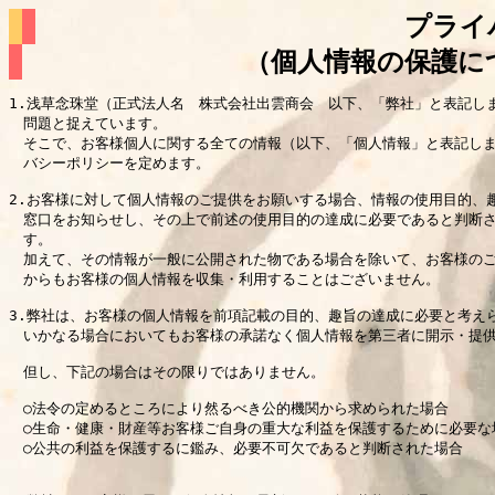
プライ
（個人情報の保護に
1.浅草念珠堂（正式法人名　株式会社出雲商会　以下、「弊社」と表記し
　問題と捉えています。

　そこで、お客様個人に関する全ての情報（以下、「個人情報」と表記しま
　バシーポリシーを定めます。

2.お客様に対して個人情報のご提供をお願いする場合、情報の使用目的、
　窓口をお知らせし、その上で前述の使用目的の達成に必要であると判断さ
　す。

　加えて、その情報が一般に公開された物である場合を除いて、お客様のご
　からもお客様の個人情報を収集・利用することはございません。

3.弊社は、お客様の個人情報を前項記載の目的、趣旨の達成に必要と考え
　いかなる場合においてもお客様の承諾なく個人情報を第三者に開示・提供
　但し、下記の場合はその限りではありません。 

　○法令の定めるところにより然るべき公的機関から求められた場合

　○生命・健康・財産等お客様ご自身の重大な利益を保護するために必要な場
　○公共の利益を保護するに鑑み、必要不可欠であると判断された場合 
