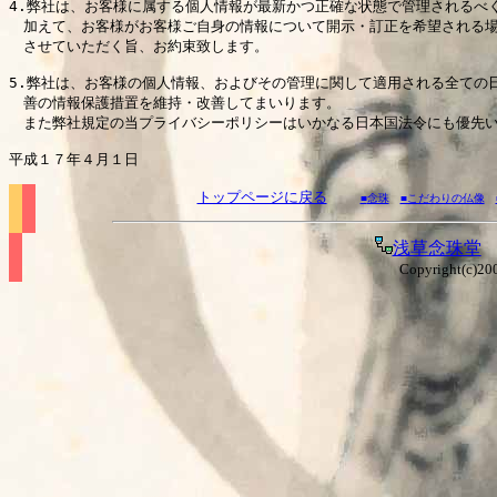
4.弊社は、お客様に属する個人情報が最新かつ正確な状態で管理されるべく
　加えて、お客様がお客様ご自身の情報について開示・訂正を希望される場
　させていただく旨、お約束致します。

5.弊社は、お客様の個人情報、およびその管理に関して適用される全ての
　善の情報保護措置を維持・改善してまいります。

　また弊社規定の当プライバシーポリシーはいかなる日本国法令にも優先
平成１７年４月１日
トップページに戻る
■
念珠
■こだわりの仏像
浅草念珠堂
Copyright(c)20