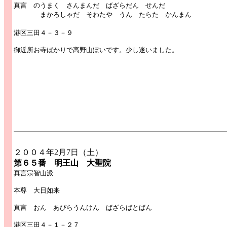
真言 のうまく さんまんだ ばざらだん せんだ
まかろしゃだ そわたや うん たらた かんまん
港区三田４－３－９
御近所お寺ばかりで高野山ぽいです。少し迷いました。
２００４年2月7日（土）
第６５番 明王山 大聖院
真言宗智山派
本尊 大日如来
真言 おん あびらうんけん ばざらばとばん
港区三田４－１－２７