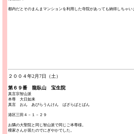
都内だとそのまんまマンションを利用した寺院があっても納得しちゃい
２００４年2月7日（土）
第６９番 龍臥山 宝生院
真言宗智山派
本尊 大日如来
真言 おん あびらうんけん ばざらばとばん
港区三田４－１－２９
お隣の大聖院と同じ智山派で同じご本尊様。
檀家さんが居たのでにぎやかでした。