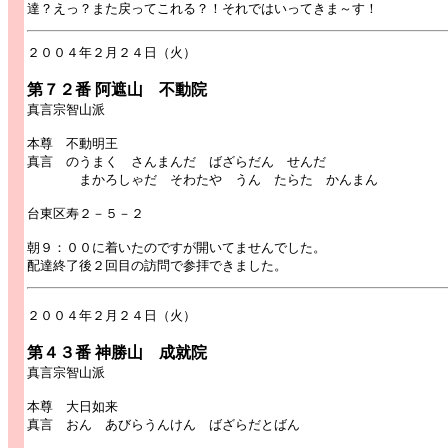
達？えっ？また戻ってこれる？！それではいってきま～す！
２００４年２月２４日（火）
第７２番 阿遮山 不動院
真言宗智山派
本尊 不動明王
真言 のうまく さんまんだ ばざらだん せんだ
まかろしゃだ そわたや うん たらた かんまん
台東区寿２－５－２
朝９：００に着いたのですが開いてませんでした。
配達終了後２回目の訪問で参拝できました。
２００４年２月２４日（火）
第４３番 神勝山 成就院
真言宗智山派
本尊 大日如来
真言 おん あびらうんけん ばざらだとばん