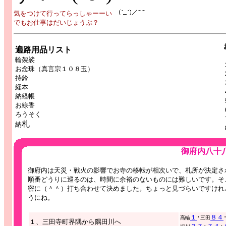
気をつけて行ってらっしゃーーい
でもお仕事はだいじょうぶ？
遍路用品リスト
輪袈裟
お念珠（真言宗１０８玉）
持鈴
経本
納経帳
お線香
ろうそく
札
納
御府内八十八ヶ所めぐ
御府内は天災・戦火の影響でお寺の移転が相次いで、札所が決定さ
順番どうりに巡るのは、時間に余裕のないものには難しいです。そ
密に（＾＾）打ち合わせて決めました。ちょっと見づらいですけれ
うにね。
１
･
８４
高輪
三田
１、三田寺町界隅から隅田川へ