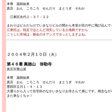
本尊 薬師如来
真言 おん ころころ せんだり まとうぎ そわか
江東区永代２－３７－２２
まわりはビルだらけでいきなりビルの間から本堂が目の中に飛び込んで
江東区は、戦災でほとんど消失している土地柄ですから
こうした寺域は、都会のオアシスでホッとしますよね。
２００４年２月１０日（火）
第４６番 萬徳山 弥勒寺
真言宗豊山派
本尊 薬師如来
真言 おん ころころ せんだり まとうぎ そわか
墨田区立川１－４－１３
大通りから入って住宅街のなかいきなりお寺さんて感じです。残念なが
また来なくちゃ！