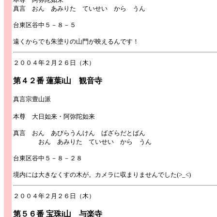
真言 おん あみりた ていせい から うん
台東区谷中５－８－５
遠くからでも朱塗りの山門が映えるんです！
２００４年２月２６日（木）
第４２番 蓮葉i山 観音寺
真言宗豊山派
本尊 大日如来・阿弥陀如来
真言 おん あびらうんけん ばざらだとばん
おん あみりた ていせい から うん
台東区谷中５－８－２８
境内には大きなくすの木が。カメラに収まりませんでした(>_<)
２００４年２月２６日（木）
第５６番 宝珠i山 与楽寺