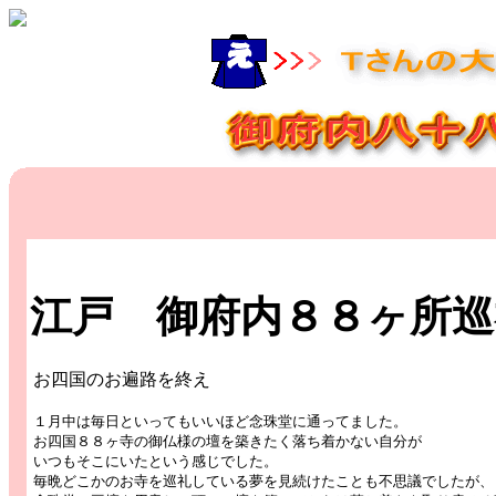
江戸 御府内８８ヶ所
お四国のお遍路を終え
１月中は毎日といってもいいほど念珠堂に通ってました。
お四国８８ヶ寺の御仏様の壇を築きたく落ち着かない自分が
いつもそこにいたという感じでした。
毎晩どこかのお寺を巡礼している夢を見続けたことも不思議でしたが、