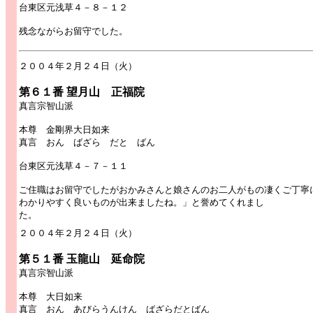
台東区元浅草４－８－１２
残念ながらお留守でした。
２００４年２月２４日（火）
第６１番 望月山 正福院
真言宗智山派
本尊 金剛界大日如来
真言 おん ばざら だと ばん
台東区元浅草４－７－１１
ご住職はお留守でしたがおかみさんと娘さんのお二人がもの凄くご丁寧
わかりやすく良いものが出来ましたね。」と誉めてくれまし
た。
２００４年２月２４日（火）
第５１番 玉龍山 延命院
真言宗智山派
本尊 大日如来
真言 おん あびらうんけん ばざらだとばん