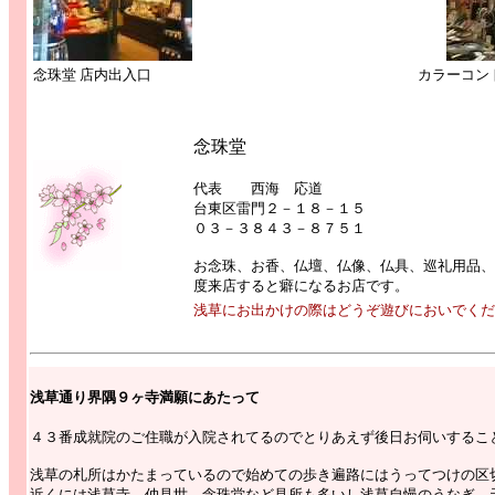
念珠堂 店内出入口
カラーコン
念珠堂
代表 西海 応道
台東区雷門２－１８－１５
０３－３８４３－８７５１
お念珠、お香、仏壇、仏像、仏具、巡礼用品、
度来店すると癖になるお店です。
浅草にお出かけの際はどうぞ遊びにおいでくだ
浅草通り界隅９ヶ寺満願にあたって
４３番成就院のご住職が入院されてるのでとりあえず後日お伺いするこ
浅草の札所はかたまっているので始めての歩き遍路にはうってつけの区
近くには浅草寺、仲見世、念珠堂など見所も多いし浅草自慢のうなぎ、