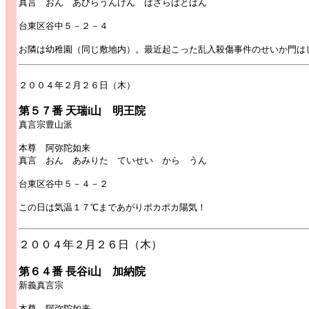
真言 おん あびらうんけん ばざらばとばん
台東区谷中５－２－４
お隣は幼稚園（同じ敷地内）。最近起こった乱入殺傷事件のせいか門は
２００４年２月２６日（木）
第５７番 天瑞i山 明王院
真言宗豊山派
本尊 阿弥陀如来
真言 おん あみりた ていせい から うん
台東区谷中５－４－２
この日は気温１７℃まであがりポカポカ陽気！
２００４年２月２６日（木）
第６４番 長谷i山 加納院
新義真言宗
本尊 阿弥陀如来