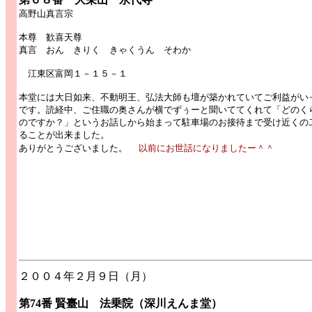
高野山真言宗
本尊 歓喜天尊
真言 おん きりく きゃくうん そわか
江東区富岡１－１５－１
本堂には大日如来、不動明王、弘法大師も壇が築かれていてご利益がい
です。読経中、ご住職の奥さんが横でずぅーと聞いててくれて「どのく
のですか？」というお話しから始まって駐車場のお接待まで受け近くの
ることが出来ました。
ありがとうございました。
以前にお世話になりましたー＾＾
２００４年２月９日（月）
第74番 賢臺山 法乗院（深川えんま堂）