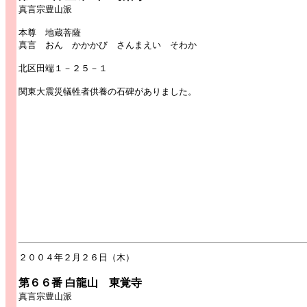
真言宗豊山派
本尊 地蔵菩薩
真言 おん かかかび さんまえい そわか
北区田端１－２５－１
関東大震災犠牲者供養の石碑がありました。
２００４年２月２６日（木）
第６６番 白龍山 東覚寺
真言宗豊山派