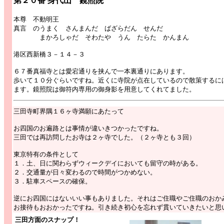
第２０番 身代山 鏡照院
本尊 不動明王
真言 のうまく さんまんだ ばざらだん せんだ
まかろしゃだ そわたや うん たらた かんまん
港区西新橋３－１４－３
６７番真福寺とは愛宕通りを挟んで一本裏通りにあります。
歩いて１０分ぐらいですね。近くに寺院が点在しているので散策するに
ます。鏡照院は御符内専用の御身影を用意してくれてました。
三田寺町界隅１６ヶ寺満願にあたって
お四国のお遍路とは事情が違いきつかったですね。
三田では再訪問したお寺は２ヶ寺でした。（２ヶ寺とも３回）
東京特有の条件として
１．土、日に関わらずウィークデイにおいても留守の時がある。
２．交通量が日々変わるので時間がつかめない。
３．駐車スペースの確保。
逆にお四国にはないいい事もありました。それはご住職やご住職のおか
お接待もおおかったですね。引き続き初心を忘れず貫いていきたいと思
三田方面のスナップ！