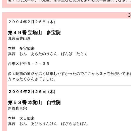
２００４年２月２６日（木）
第４９番 宝塔山 多宝院
真言宗豊山派
本尊 多宝如来
真言 おん あらたのうさん ばんば たらく
台東区谷中６－２－３５
多宝院前の道路が広く駐車しやすかったのでここから３ヶ寺分歩いてま
方々もたくさんきてました。
２００４年２月２６日（木）
第５３番 本覚山 自性院
新義真言宗
本尊 大日如来
真言 おん あびらうんけん ばざらばとばん