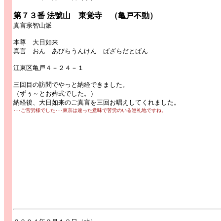
第７３番 法號山 東覚寺 （亀戸不動）
真言宗智山派
本尊 大日如来
真言 おん あびらうんけん ばざらだとばん
江東区亀戸４－２４－１
三回目の訪問でやっと納経できました。
（ずぅ～とお葬式でした。）
納経後、大日如来のご真言を三回お唱えしてくれました。
･･･ご苦労様でした･･･東京は違った意味で苦労のいる巡礼地ですね。