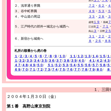
３７
･
７４
･
深川
２、浅草通り界隅
７２
・
６２
・
４
３、谷中町界隅
４９
・
５３
・
５
４、中山道の周辺
３３
・
２８
・
３
１９
・
成増
長崎
５、江戸時代の郊外ー城北から城西へ
２
・
７１
江古田
３
・
２
烏山
日野
３１
・
２２
・
２
６、新宿から城南へ
８
・
２６
・
８８
札所の順番から虎の巻
１
/
２
/
３
/
４
/
５
/
６
/
７
/
８
/
９
/
１０
/
１１
/
１２
/
１３
/
１４
/
１５
/
１
１
/
３２
/
３３
/
３４
/
３５
/
３６
/
３７
/
３８
/
３９
/
４０
/
４１
/
４２
/
４３
/
４７
/
４８
/
４９
/
５０
/
５１
/
５２
/
５３
/
５４
/
５５
/
５６
/
５７
/
５８
/
５
６９
/
７０
/
７１
/
７２
/
７３
/
７４
/
７５
/
７６
/
７７
/
７８
/
７９
/
８０
/
８
１、三田
２００４年１月３０日（金）
第１番 高野山東京別院