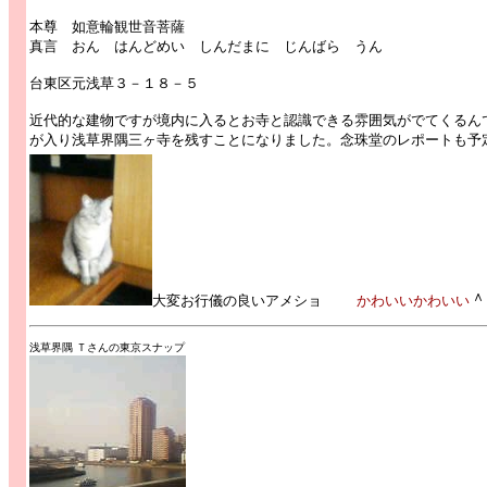
本尊 如意輪観世音菩薩
真言 おん はんどめい しんだまに じんばら うん
台東区元浅草３－１８－５
近代的な建物ですが境内に入るとお寺と認識できる雰囲気がでてくるん
が入り浅草界隅三ヶ寺を残すことになりました。念珠堂のレポートも予
＾
大変お行儀の良いアメショ
かわいいかわいい
浅草界隅 Ｔさんの東京スナップ