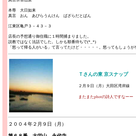
本尊 大日如来
真言 おん あびらうんけん ばざらだとばん
江東区亀戸３－４３－３
店長の予想通り御住職に１時間捕まりました。
説教ではなく法話でした。しかも順番待ちで(*_*)
「怒って帰る人がいる」て言ってたけど・・・・・。怒ってもしょうが
Ｔさんの東 京スナップ
２月９日（月）大田区湾岸線
またまたphotの詩人ですなーー
２００４年２月９日（月）
第６８番 大栄山 永代寺