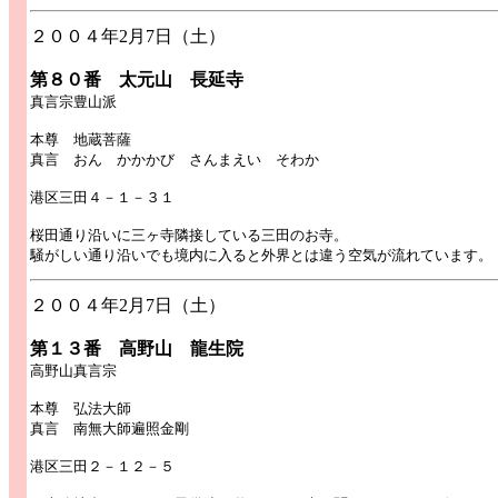
２００４年2月7日（土）
第８０番 太元山 長延寺
真言宗豊山派
本尊 地蔵菩薩
真言 おん かかかび さんまえい そわか
港区三田４－１－３１
桜田通り沿いに三ヶ寺隣接している三田のお寺。
騒がしい通り沿いでも境内に入ると外界とは違う空気が流れています。
２００４年2月7日（土）
第１３番 高野山 龍生院
高野山真言宗
本尊 弘法大師
真言 南無大師遍照金剛
港区三田２－１２－５