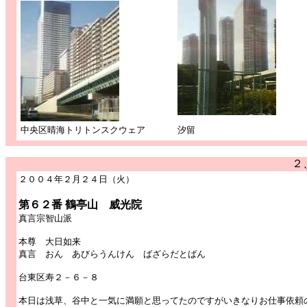
中央区晴海トリトンスクウェア
汐留
２
２００４年２月２４日（火）
第６２番 鶴亭山 威光院
真言宗智山派
本尊 大日如来
真言 おん あびらうんけん ばざらだとばん
台東区寿２－６－８
本日は浅草、谷中と一気に満願と思ってたのですがいきなりお仕事依頼