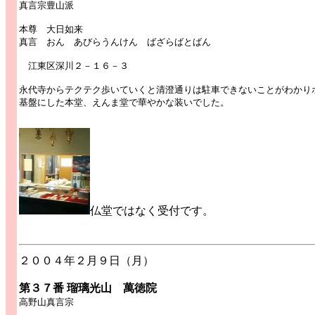
真言宗豊山派
本尊 大日如来
真言 おん あびらうんけん ばざらばとばん
江東区深川２－１６－３
永代寺からテクテク歩いていくと清澄通りは駐車できないことがわかり
基盤にした本堂、えんま堂で華やかな装いでした。
仏堂ではなく受付です。
２００４年２月９日（月）
第３７番 瑠璃光山 萬徳院
高野山真言宗