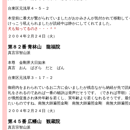
台東区元浅草４－５－２
本堂前に番犬が繋がられていましたがおかみさんが気付かれて移動して
けっこう吼えられましたが読経中は静かにしてくれてました。
犬も知ってるのさ・・・＾＾
２
００４年２月２４日（火）
第８２番 青林山 龍福院
真言宗智山派
本尊 金剛界大日如来
真言 おん ばざら だと ばん
台東区元浅草３－１７－２
御府内をまわられているお二方に会いましたが残念ながら納経が先で読
礼をされるのであれば一番の秘訣は発声だそうです。（できれば早朝）
が俄然促進され体外年齢を若くし、実年齢より若くなれるそうです。最
たいものですね。南無大師遍照金剛 南無大師遍照金剛 南無大師遍照
２００４年２月２４日（火）
第４５番 広幡山 観蔵院
真言宗智山派