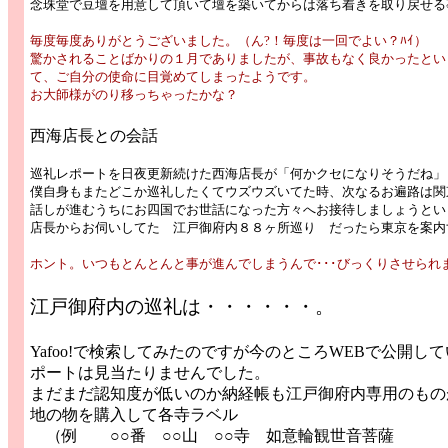
念珠堂で豆壇を用意して頂いて壇を築いてからは落ち着きを取り戻せる
毎度毎度ありがとうございました。（ん?！毎度は一回でよい？ﾊｲ）
驚かされることばかりの１月でありましたが、事故もなく良かったとい
て、ご自分の使命に目覚めてしまったようです。
お大師様がのり移っちゃったかな？
西海店長との会話
巡礼レポートを日夜更新続けた西海店長が「何かクセになりそうだね」
僕自身もまたどこか巡礼したくてウズウズいてた時、次なるお遍路は関
話しが進むうちにお四国でお世話になった方々へお接待しましょうとい
店長からお伺いしてた 江戸御府内８８ヶ所巡り だったら東京を案内
ホント。いつもとんとんと事が進んでしまうんで･･･びっくりさせら
江戸御府内の巡礼は・・・・・・。
Yafoo!で検索してみたのですが今のところWEBで公開
ポートは見当たりませんでした。
まだまだ認知度が低いのか納経帳も江戸御府内専用のもの
地の物を購入して各寺ラベル
（例 ○○番 ○○山 ○○寺 如意輪観世音菩薩